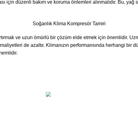
için düzenli bakım ve koruma önlemleri alınmalıdır. Bu, yağ sevi
Soğanlık Klima Kompresör Tamiri
tırmak ve uzun ömürlü bir çözüm elde etmek için önemlidir. Uzm
i maliyetleri de azaltır. Klimanızın performansında herhangi bir 
emlidir.
Kartal Klima Servisi
Tüm Hakları Saklıdır
2025
rka Ve Logolar Tescilli Firmaya Aittir. Özel Teknik Servisi Ol