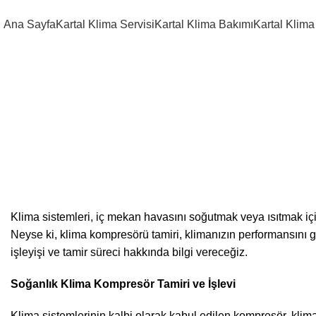
Adresimiz :
Karlıktepe, Çamlık S
Ana Sayfa
Kartal Klima Servisi
Kartal Klima Bakımı
Kartal Klima
Soğanlık
Klima sistemleri, iç mekan havasını soğutmak veya ısıtmak iç
Neyse ki, klima kompresörü tamiri, klimanızın performansını 
işleyişi ve tamir süreci hakkında bilgi vereceğiz.
Soğanlık Klima Kompresör Tamiri ve İşlevi
Klima sistemlerinin kalbi olarak kabul edilen kompresör, klim