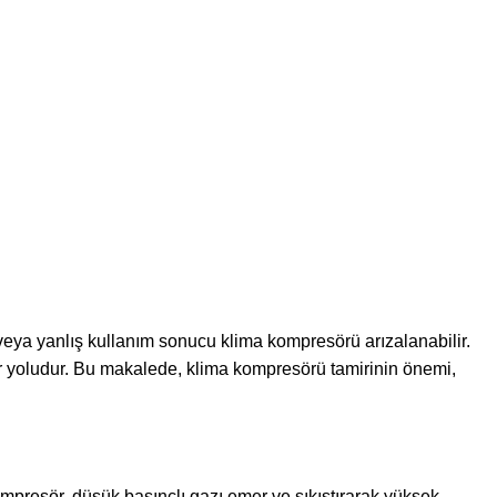
ima.com.tr
ör Tamiri
veya yanlış kullanım sonucu klima kompresörü arızalanabilir.
ir yoludur. Bu makalede, klima kompresörü tamirinin önemi,
ompresör, düşük basınçlı gazı emer ve sıkıştırarak yüksek