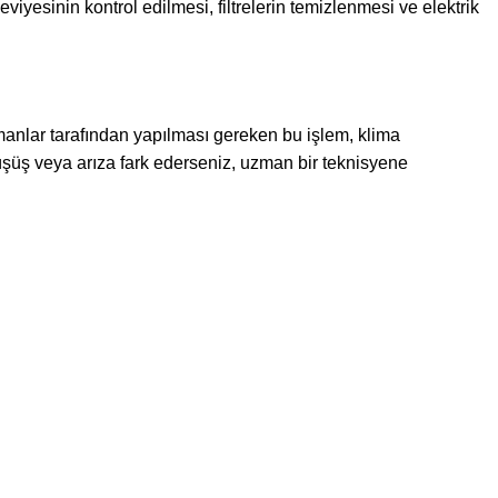
yesinin kontrol edilmesi, filtrelerin temizlenmesi ve elektrik
anlar tarafından yapılması gereken bu işlem, klima
düşüş veya arıza fark ederseniz, uzman bir teknisyene
arak Hizmet Vermekteyiz.