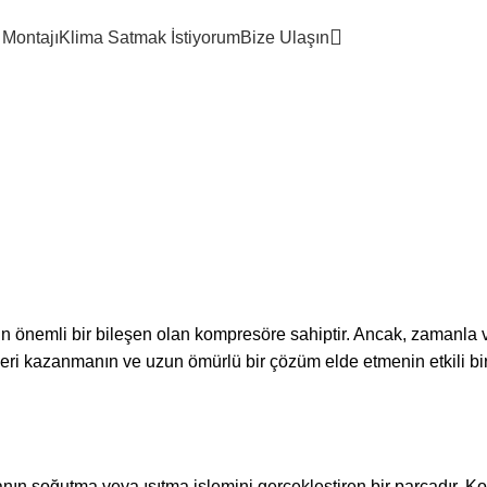
k. 2-12, 34870 Kartal/İstanbul
Telefon No :
0505 459 03 33
Mail :
info@kartalkl
 Montajı
Klima Satmak İstiyorum
Bize Ulaşın
 Klima Kompres
in önemli bir bileşen olan kompresöre sahiptir. Ancak, zamanla 
geri kazanmanın ve uzun ömürlü bir çözüm elde etmenin etkili b
anın soğutma veya ısıtma işlemini gerçekleştiren bir parçadır. K