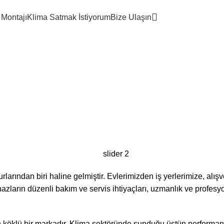
k. 2-12, 34870 Kartal/İstanbul
Telefon No :
0505 459 03 33
Mail :
info@kartalkl
 Montajı
Klima Satmak İstiyorum
Bize Ulaşın
 Panasonic Kl
arından biri haline gelmiştir. Evlerimizden iş yerlerimize, alış
hazların düzenli bakım ve servis ihtiyaçları, uzmanlık ve profesyo
ınan köklü bir markadır. Klima sektöründe sunduğu üstün performan