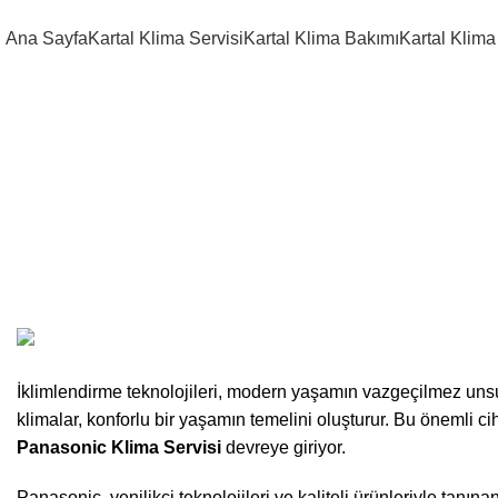
Adresimiz :
Karlıktepe, Çamlık S
Ana Sayfa
Kartal Klima Servisi
Kartal Klima Bakımı
Kartal Klima
Gümüşpınar
İklimlendirme teknolojileri, modern yaşamın vazgeçilmez unsurl
klimalar, konforlu bir yaşamın temelini oluşturur. Bu önemli ci
Panasonic Klima Servisi
devreye giriyor.
Panasonic, yenilikçi teknolojileri ve kaliteli ürünleriyle tan