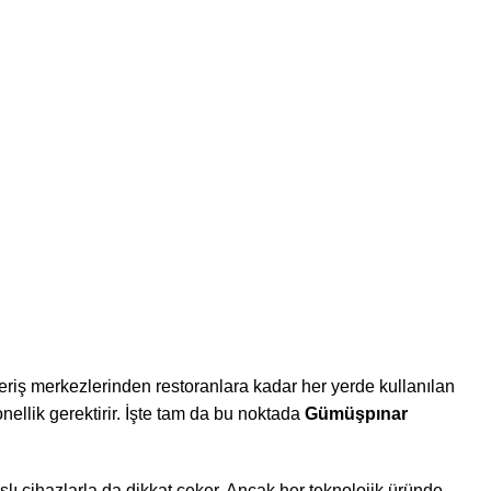
ima.com.tr
ima Servisi
veriş merkezlerinden restoranlara kadar her yerde kullanılan
nellik gerektirir. İşte tam da bu noktada
Gümüşpınar
slı cihazlarla da dikkat çeker. Ancak her teknolojik üründe