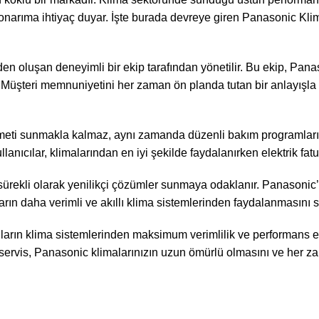
ıma ihtiyaç duyar. İşte burada devreye giren Panasonic Klima Se
en oluşan deneyimli bir ekip tarafından yönetilir. Bu ekip, Pana
 Müşteri memnuniyetini her zaman ön planda tutan bir anlayışla h
meti sunmakla kalmaz, aynı zamanda düzenli bakım programları da
lanıcılar, klimalarından en iyi şekilde faydalanırken elektrik fatu
sürekli olarak yenilikçi çözümler sunmaya odaklanır. Panasonic’
ıların daha verimli ve akıllı klima sistemlerinden faydalanmasını s
arın klima sistemlerinden maksimum verimlilik ve performans el
servis, Panasonic klimalarınızın uzun ömürlü olmasını ve her zama
Kartal Klima Servisi
Tüm Hakları Saklıdır
2025