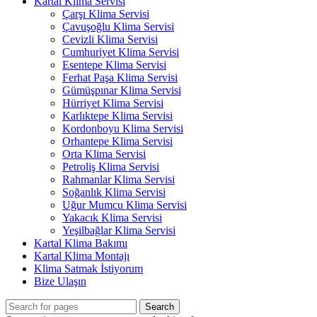
Kartal Klima Servisi
Çarşı Klima Servisi
Çavuşoğlu Klima Servisi
Cevizli Klima Servisi
Cumhuriyet Klima Servisi
Esentepe Klima Servisi
Ferhat Paşa Klima Servisi
Gümüşpınar Klima Servisi
Hürriyet Klima Servisi
Karlıktepe Klima Servisi
Kordonboyu Klima Servisi
Orhantepe Klima Servisi
Orta Klima Servisi
Petroliş Klima Servisi
Rahmanlar Klima Servisi
Soğanlık Klima Servisi
Uğur Mumcu Klima Servisi
Yakacık Klima Servisi
Yeşilbağlar Klima Servisi
Kartal Klima Bakımı
Kartal Klima Montajı
Klima Satmak İstiyorum
Bize Ulaşın
Search