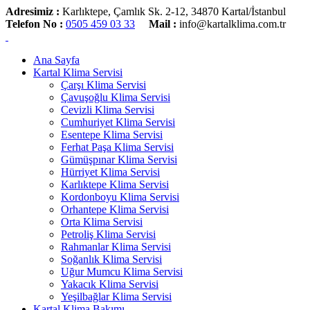
Adresimiz :
Karlıktepe, Çamlık Sk. 2-12, 34870 Kartal/İstanbul
Telefon No :
0505 459 03 33
Mail :
info@kartalklima.com.tr
Ana Sayfa
Kartal Klima Servisi
Çarşı Klima Servisi
Çavuşoğlu Klima Servisi
Cevizli Klima Servisi
Cumhuriyet Klima Servisi
Esentepe Klima Servisi
Ferhat Paşa Klima Servisi
Gümüşpınar Klima Servisi
Hürriyet Klima Servisi
Karlıktepe Klima Servisi
Kordonboyu Klima Servisi
Orhantepe Klima Servisi
Orta Klima Servisi
Petroliş Klima Servisi
Rahmanlar Klima Servisi
Soğanlık Klima Servisi
Uğur Mumcu Klima Servisi
Yakacık Klima Servisi
Yeşilbağlar Klima Servisi
Kartal Klima Bakımı