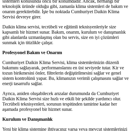
sistemleri konusunda öncü bir konumdadır. Ancak, herhangi bir
teknolojik üründe olduğu gibi, zamanla klima sistemleri de bakım ve
onarım gerektirebilir. İşte bu noktada Cumhuriyet Daikin Klima
Servisi devreye girer.
Daikin klima servisi, tecrübeli ve eğitimli teknisyenleriyle size
kapsamlı bir hizmet sunar. Bakım, onarım, kurulum ve danışmanlık
gibi alanlarda uzmanlaşmış olan bu servis, size en iyi çözümleri
sunmak için titizlikle çalışır.
Profesyonel Bakım ve Onarım
Cumhuriyet Daikin Klima Servisi, klima sistemlerinizin düzenli
bakımını sağlayarak, performanslarını en üst seviyede tutar. Kir ve
tozun birikmesini önler, filtrelerin değiştirilmesini sağlar ve genel
sistem kontrolünü yapar. Bu, klimanızın verimli çalışmasını sağlar ve
enerji tasarrufu sağlar.
Ayrıca, aniden oluşabilecek arızalar durumunda da Cumhuriyet
Daikin Klima Servisi size hızlı ve etkili bir şekilde yardımcı olur.
Tecrübeli teknisyenleri, sorunun tespitinden tamirine kadar her
aşamada profesyonel bir hizmet sunar.
Kurulum ve Danışmanlık
Yeni bir klima sistemine ihtiyacınız varsa veya mevcut sistemlerinizi